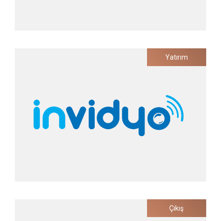
Evreka
Yatırım
Atık Yönetim Süreçleri İçin Yazılım ve Donanım
Çözümleri
Yatırım Tarihi
2021
Invidyo
Çıkış
Dünyanın En Akıllı Bebek ve Çocuk Video Monitörü