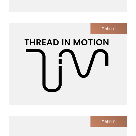
Hipporello
Yatırım
Trello Kullanıcıları İçin No-Code Web Uygulama
Geliştiricisi
Yatırım Tarihi
2022
Thread In Motion
Yatırım
Akıllı Giyilebilir Endüstriyel Ürünler
Yatırım Tarihi