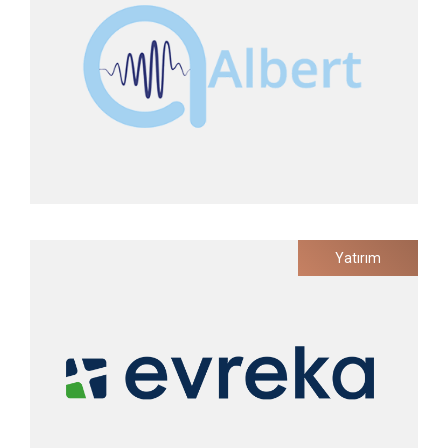
2022
Albert Health
Yatırım
Ses Teknolojileri Tabanlı Dijital Sağlık Platformu
Yatırım Tarihi
2022