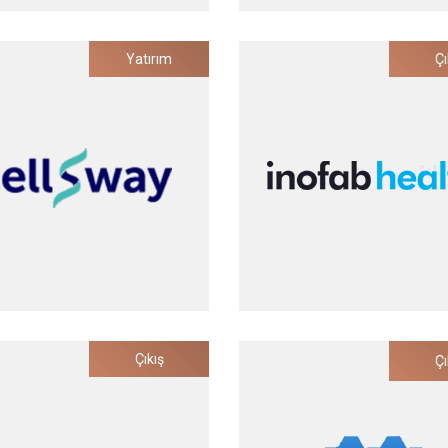
KuartisMED
Evreka
Yatırım
Çı
ğan Oral Beslenme Monitörü
Atık Yönetim Süreçleri İçin Y
Donanım Çözümleri
Yatırım Tarihi
Yatırım Tarihi
2022
2021
Cellsway
Inofab Health
Çıkış
Çı
nser Hücresi Tespiti için
Solunum Hastalıkları Odaklı 
ikroakışkan Çözümleri
Sağlık Teknolojileri
Yatırım Tarihi
Yatırım Tarihi