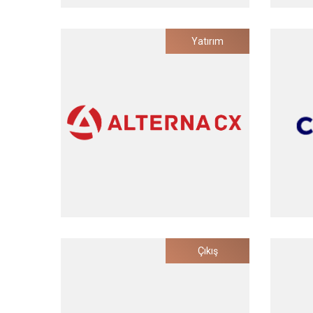
Albert Health
Yatırım
Ses Teknolojileri Tabanlı Dijital Sağlık
Yenido
Platformu
Yatırım Tarihi
2022
Alterna CX
Çıkış
Entegre Müşteri Memnuniyeti Ölçüm
Ka
ve Yönetimi Platformu
M
Yatırım Tarihi