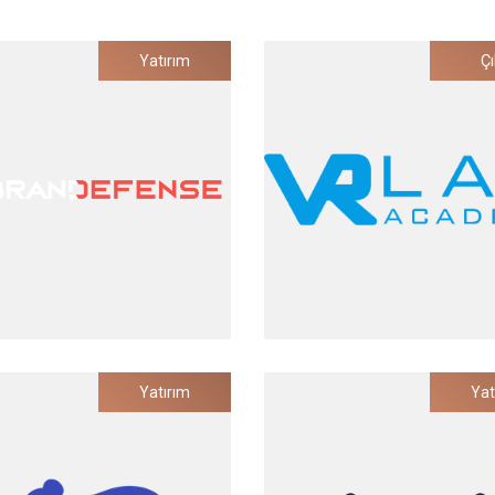
Yatırım
Çı
Brandefense
VRLab
Yatırım
Yat
 Tabanlı Dijital Risk Koruma
Sanal Laboratuvar Teknoloji
Çözümü
Yatırım Tarihi
Yatırım Tarihi
2023