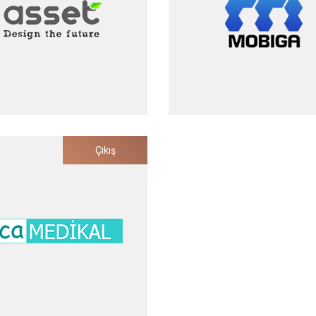
2020
2020
Asset Medikal
Mobiga
Çıkış
ksiyon Kontrolü ve Sağlık
Oyun Teknolojileri
eti Uzmanlarının Güvenliği
Yatırım Tarihi
2008
Yatırım Tarihi
Çıkış Tarihi
2009
2012
Çıkış Tarihi
2023