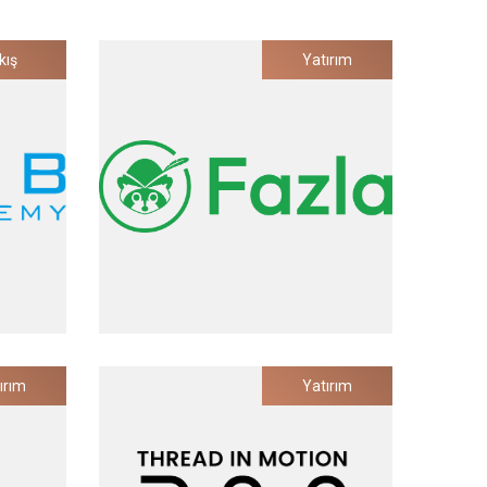
kış
Yatırım
Fazla
ırım
Yatırım
si Çözümü
Bütünsel Atık Yönetim Platformu
Yatırım Tarihi
2023