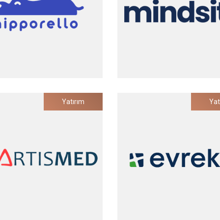
2023
Hipporello
Mindsite
Yatırım
Yat
Kullanıcıları İçin No-Code Web
E-Ticaret Operasyonları A
Uygulama Geliştiricisi
Platformu
Yatırım Tarihi
Yatırım Tarihi
2022
2022