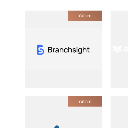
Yatırım
Branchsight
Yatırım
Çoklu Lokasyonlu Markalar için Dijital
Bulut
Pazarlama Platformu
Yatırım Tarihi