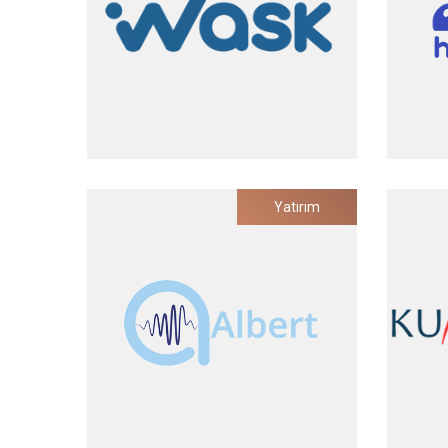
2025
Wask
Yatırım
Dijital Reklam Yönetim Platformu
Trello 
Yatırım Tarihi
2023