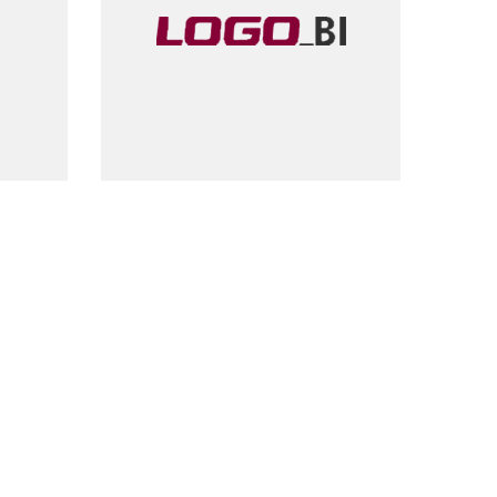
2018
Logo BI
İş Zekası Yazılımı
Yatırım Tarihi
2007
Çıkış Tarihi
2014