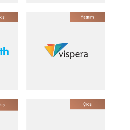
Invidyo
kış
Yatırım
azılım ve
Dünyanın En Akıllı Bebek ve Çocuk
Video Monitörü
Yatırım Tarihi
2021
Vispera
Çıkış
kış
Dijital
Perakende Sektörü için Görüntü
Tanıma/İşleme Çözümleri
Yatırım Tarihi