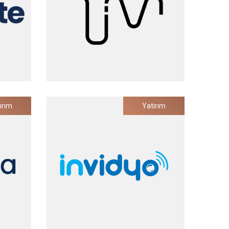
Thread In Motion
ırım
Yatırım
naliz
Akıllı Giyilebilir Endüstriyel Ürünler
Yatırım Tarihi
2022