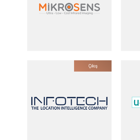
2021
Mikrosens
Çıkış
Düşük Maliyetli
Enfe
Termal Görüntüleme
Hizm
Yatırım Tarihi
2011
Çıkış Tarihi
2020